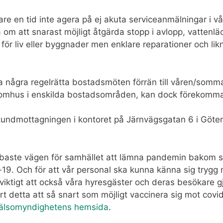
are en tid inte agera på ej akuta serviceanmälningar i vå
 om att snarast möjligt åtgärda stopp i avlopp, vattenlä
för liv eller byggnader men enklare reparationer och lik
a några regelrätta bostadsmöten förrän till våren/som
omhus i enskilda bostadsområden, kan dock förekomma
 kundmottagningen i kontoret på Järnvägsgatan 6 i Göten
aste vägen för samhället att lämna pandemin bakom si
-19. Och för att vår personal ska kunna känna sig trygg 
ktigt att också våra hyresgäster och deras besökare gjor
t detta att så snart som möjligt vaccinera sig mot covi
hälsomyndighetens hemsida
.