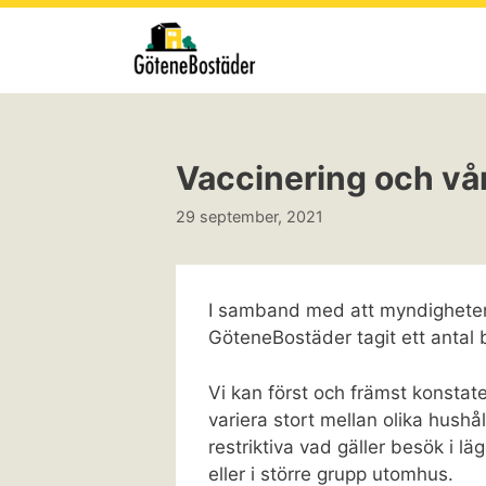
Hoppa
till
innehåll
Vaccinering och vå
29 september, 2021
I samband med att myndigheter
GöteneBostäder tagit ett antal 
Vi kan först och främst konstat
variera stort mellan olika hushå
restriktiva vad gäller besök i l
eller i större grupp utomhus.