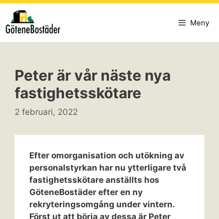
Hoppa
till
Meny
innehåll
Peter är vår näste nya
fastighetsskötare
2 februari, 2022
Efter omorganisation och utökning av
personalstyrkan har nu ytterligare två
fastighetsskötare anställts hos
GöteneBostäder efter en ny
rekryteringsomgång under vintern.
Först ut att börja av dessa är Peter