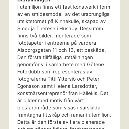
I utemiljön finns ett fast konstverk i form
av en smidesmodell av det ursprungliga
utsiktstornet på Kinnekulle, skapad av
Smedja Therese i Husaby. Dessutom
finns två bilder, monterade som
fototapeter i entréerna på vardera
Alsborgsgatan 11 och 13, att beskåda.
Den första tillfälliga utställningen
genomför vi i samarbete med Götene
Fotoklubb som representeras av
fotograferna Titti Yttersjö och Peter
Egonsson samt Helena Larsdotter,
konstnärsentreprenör från Hällekis. Det
är bilder med motiv från vårt
biosfärområde som visas i särskilda
framtagna tittskåp och ramar i utemiljön.
Detta är den första av flera planerade